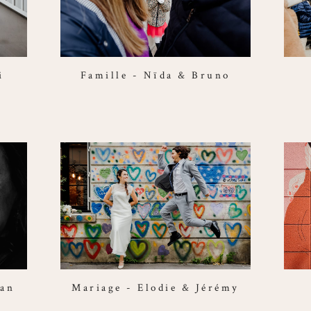
i
Famille - Nïda & Bruno
ian
Mariage - Elodie & Jérémy